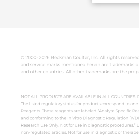
© 2000-
2026 Beckman Coulter, Inc. All rights reserv
and service marks mentioned herein are trademarks or
and other countries. All other trademarks are the prop
NOT ALL PRODUCTS ARE AVAILABLE IN ALL COUNTRIES
The listed regulatory status for products correspond to one 
Reagents. These reagents are labeled “Analyte Specific Rea
and conforming to the In Vitro Diagnostic Regulation (IVDR
Research Use Only. Not for use in diagnostic procedures.” 
non-regulated articles. Not for use in diagnostic or therap