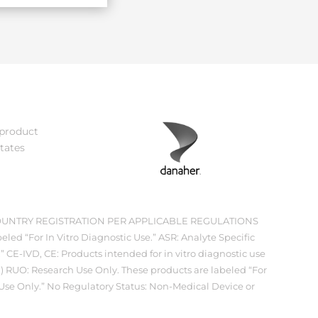
 product
tates
OUNTRY REGISTRATION PER APPLICABLE REGULATIONS
eled “For In Vitro Diagnostic Use.” ASR: Analyte Specific
 CE-IVD, CE: Products intended for in vitro diagnostic use
.) RUO: Research Use Only. These products are labeled “For
 Use Only.” No Regulatory Status: Non-Medical Device or