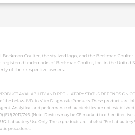
ed. Beckman Coulter, the stylized logo, and the Beckman Coulter
 registered trademarks of Beckman Coulter, Inc. in the United S
erty of their respective owners.
. PRODUCT AVAILABILITY AND REGULATORY STATUS DEPENDS ON C
of the below: IVD: In Vitro Diagnostic Products. These products are lab
gent. Analytical and performance characteristics are not established.”
) (EU) 2017/746. (Note: Devices may be CE marked to other directives
LUO: Laboratory Use Only. These products are labeled “For Laboratory
eutic procedures.